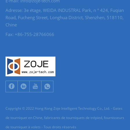
E-mail: info@zoje-tech.com
Adresse: 3e étage, WEIDA INDUSTRAL Park, n ° 424, Fuqian
Road, Fucheng Street, Longhua District, Shenzhen, 518110,
Chine
Fax: +86-755-28766066
Copyright © 2022 Hong Kong Zoje Intelligent Technology Co., Ltd. - Gates
de tourniquet en Chine, fabricants de tourniquets de trépied, fournisseurs
de tourniquet à volets - Tous droits réservés