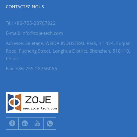
CONTACTEZ-NOUS
Tél: +86-755-28767822
E-mail: info@zoje-tech.com
Adresse: 3e étage, WEIDA INDUSTRAL Park, n ° 424, Fuqian
Road, Fucheng Street, Longhua District, Shenzhen, 518110,
Chine
Fax: +86-755-28766066