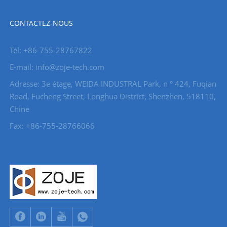
CONTACTEZ-NOUS
Tél: +86-755-28767822
E-mail: info@zoje-tech.com
Adresse: 3e étage, WEIDA INDUSTRAL Park, n ° 424, Fuqian
Road, Fucheng Street, Longhua District, Shenzhen, 518110,
Chine
Fax: +86-755-28766066