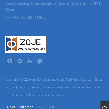
Road, Fucheng Street, Longhua District, Shenzhen, 518110,
Chine
Fax: +86-755-28766066
Copyright © 2022 Hong Kong Zoje Intelligent Technology Co., Ltd. - Gates
de tourniquet en Chine, fabricants de tourniquets de trépied, fournisseurs
de tourniquet à volets - Tous droits réservés
Links
Sitemap
RSS
XML